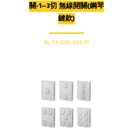
關-1~3切 無線開關(鋼琴
鍵款)
RL-TX-G01~G03-01