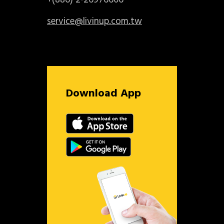
+(886) 2-26976606
service@livinup.com.tw
Download App